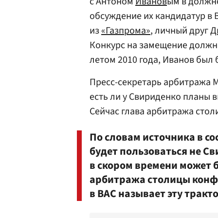
с Антоном
Иванов
ым в должно
обсуждение их кандидатур в 
из
«Газпрома»
, личный друг
Д
Конкурс на замещение должно
летом 2010 года, Иванов был
Пресс-секретарь арбитража
есть ли у Свириденко планы 
Сейчас глава арбитража стол
По словам источника в с
будет пользоваться не Св
в скором времени может 
арбитража столицы конфл
в ВАС называет эту трак