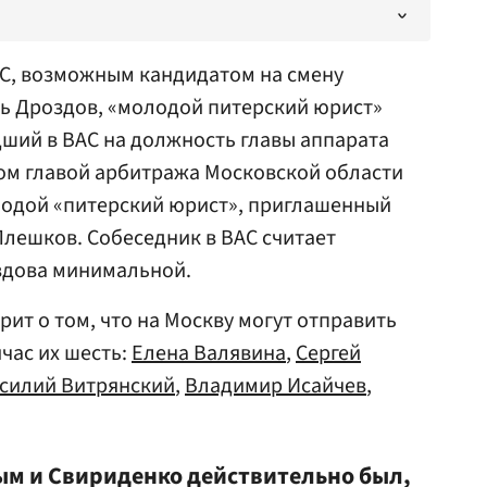
КС, возможным кандидатом на смену
ь Дроздов
, «молодой питерский юрист»
дший в ВАС на должность главы аппарата
ом главой арбитража Московской области
олодой «питерский юрист», приглашенный
Плешков
. Собеседник в ВАС считает
здова минимальной.
рит о том, что на Москву могут отправить
йчас их шесть:
Елена Валявина
,
Сергей
силий Витрянский
,
Владимир Исайчев
,
м и Свириденко действительно был,