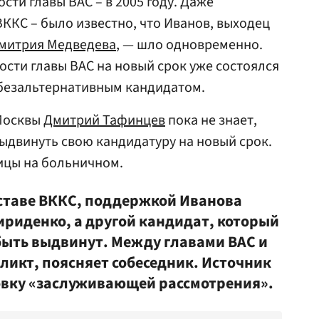
сти главы ВАС – в 2005 году. Даже
ВККС – было известно, что Иванов, выходец
митрия Медведева
, — шло одновременно.
сти главы ВАС на новый срок уже состоялся
 безальтернативным кандидатом.
 Москвы
Дмитрий Тафинцев
пока не знает,
выдвинуть свою кандидатуру на новый срок.
ицы на больничном.
оставе ВККС, поддержкой Иванова
ириденко, а другой кандидат, который
быть выдвинут. Между главами ВАС и
икт, поясняет собеседник. Источник
товку «заслуживающей рассмотрения».