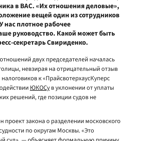
ика в ВАС. «Их отношения деловые»,
оложение вещей один из сотрудников
У нас плотное рабочее
аше руководство. Какой может быть
ресс-секретарь Свириденко.
отношений двух председателей началась
столицы, невзирая на отрицательный отзыв
 налоговиков к «ПрайсвотерхаусКуперс
содействии
ЮКОСу
в уклонении от уплаты
ких решений, где позиции судов не
ан проект закона о разделении московского
судности по округам Москвы. «Это
ый суд», — объясняет формальную причину