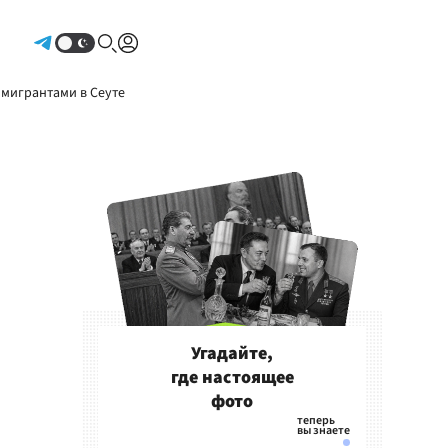
Авторизоваться
 мигрантами в Сеуте
Угадайте,
где настоящее
фото