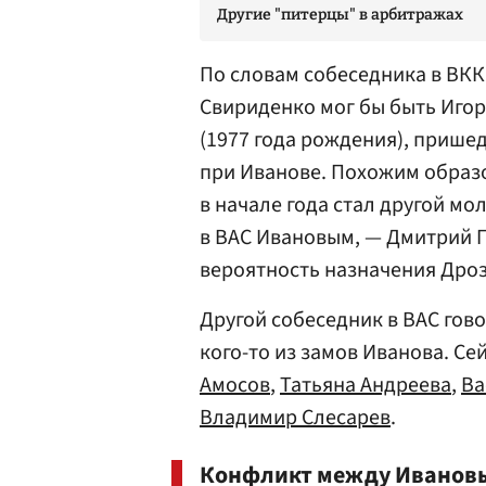
Другие "питерцы" в арбитражах
По словам собеседника в ВК
Свириденко мог бы быть
Игор
(1977 года рождения), прише
при Иванове. Похожим образ
в начале года стал другой м
в ВАС Ивановым, —
Дмитрий 
вероятность назначения Дро
Другой собеседник в ВАС гово
кого-то из замов Иванова. Се
Амосов
,
Татьяна Андреева
,
Ва
Владимир Слесарев
.
Конфликт между Ивановы