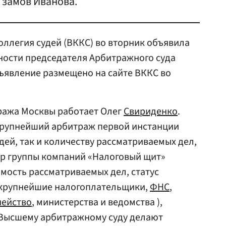
з замов Иванова.
ллегия судей (ВККС) во вторник объявила
ности председателя Арбитражного суда
ъявление размещено на сайте ВККС во
ража Москвы работает Олег
Свириденко
.
рупнейший арбитраж первой инстанции
удей, так и количеству рассматриваемых дел,
р группы компаний «Налоговый щит»
мость рассматриваемых дел, статус
е крупнейшие налогоплательщики,
ФНС
,
чейство
, министерства и ведомства ),
 Высшему арбитражному суду делают