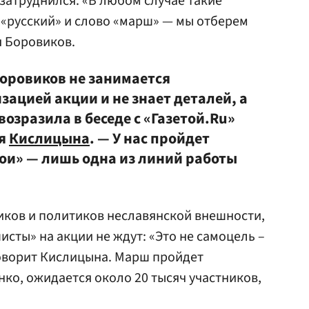
 затруднился. «В любом случае такие
 «русский» и слово «марш» — мы отберем
я Боровиков.
Боровиков не занимается
ацией акции и не знает деталей, а
 возразила в беседе с «Газетой.Ru»
ия
Кислицына
. — У нас пройдет
вои» — лишь одна из линий работы
ков и политиков неславянской внешности,
шисты» на акции не ждут: «Это не самоцель –
говорит Кислицына. Марш пройдет
ко, ожидается около 20 тысяч участников,