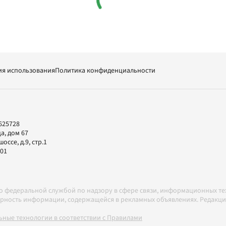
ия использования
Политика конфиденциальности
625728
а, дом 67
ссе, д.9, стр.1
-01
но федеральной службой по надзору в сфере связи, информационных т
товерность информации, содержащейся в рекламных объявлениях. Редак
ные технологии в соответствии с Правилами