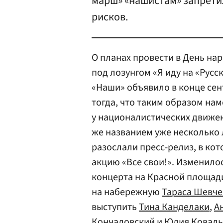
марш» «нашистам» запрети
рисков.
О планах провести в День на
под лозунгом «Я иду на «Рус
«Наши» объявило в конце сен
тогда, что таким образом на
у националистических движен
же названием уже несколько 
разослали пресс-релиз, в кот
акцию «Все свои!». Изменилос
концерта на Красной площад
на набережную
Тараса Шевч
выступить
Тина Канделаки
,
А
Кончаловский
и
Юлия Коваль