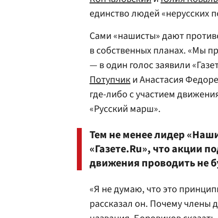
единство людей «нерусских по
Сами «нашисты» дают против
в собственных планах. «Мы п
— в один голос заявили «Газ
Потупчик
и Анастасия Федоре
где-либо с участием движен
«Русский марш».
Тем не менее лидер «Наш
«Газете.Ru», что акции п
движения проводить не б
«Я не думаю, что это принци
рассказал он. Почему члены 