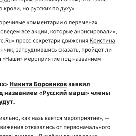
 крови, но русских по духу».
оречивые комментарии о переменах
роведем все акции, которые анонсировали»,
ете.Ru» пресс-секретари движения
Кристина
нчик, затруднившись сказать, пройдет ли
ия «Наши» мероприятие под названием
их»
Никита Боровиков
заявил
од названием «Русский марш» члены
удут.
пиально, как называется мероприятие», —
движения отказались от первоначального