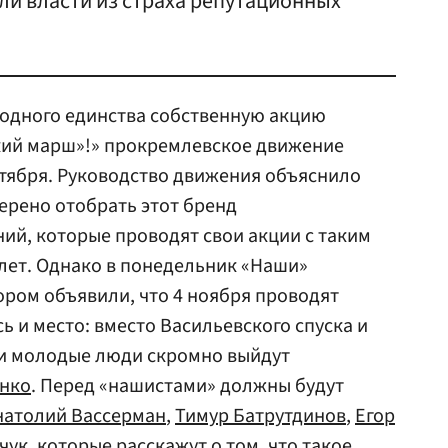
ли власти из страха репутационных
родного единства собственную акцию
ский марш»!» прокремлевское движение
тября. Руководство движения объяснило
мерено отобрать этот бренд
ий, которые проводят свои акции с таким
лет. Однако в понедельник «Наши»
ором объявили, что 4 ноября проводят
ь и место: вместо Васильевского спуска и
и молодые люди скромно выйдут
енко
. Перед «нашистами» должны будут
натолий Вассерман
,
Тимур Батрутдинов
,
Егор
чук
, которые расскажут о том, что такое