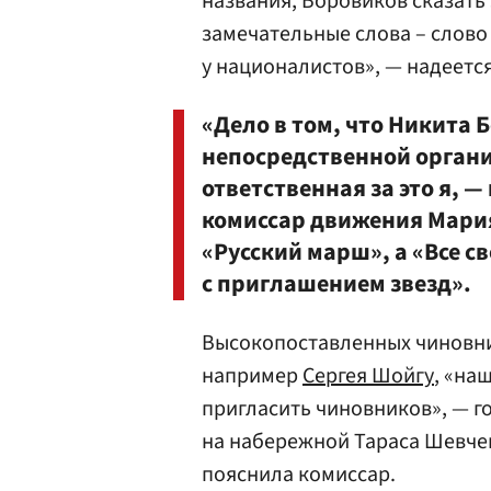
названия, Боровиков сказать
замечательные слова – слово
у националистов», — надеетс
«Дело в том, что Никита 
непосредственной организ
ответственная за это я, —
комиссар движения Мар
«Русский марш», а «Все с
с приглашением звезд».
Высокопоставленных чиновни
например
Сергея Шойгу
, «на
пригласить чиновников», — 
на набережной Тараса Шевчен
пояснила комиссар.