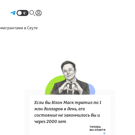
Авторизоваться
 мигрантами в Сеуте
Если бы Илон Маск тратил по 1
млн долларов в день, его
состояние не закончилось бы и
через 2000 лет