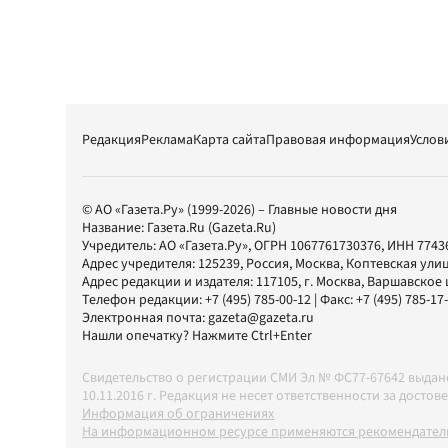
Редакция
Реклама
Карта сайта
Правовая информация
Услов
© АО «Газета.Ру» (1999-2026) – Главные новости дня
Название:
Газета.Ru
(Gazeta.Ru)
Учредитель:
АО «Газета.Ру»
, ОГРН 1067761730376, ИНН 7743
Адрес учредителя: 125239, Россия, Москва, Коптевская улиц
Адрес редакции и издателя:
117105
, г.
Москва
,
Варшавское шо
Телефон редакции:
+7 (495) 785-00-12
| Факс:
+7 (495) 785-17
Электронная почта:
gazeta@gazeta.ru
Нашли опечатку? Нажмите Ctrl+Enter
Свидетельство о регистрации СМИ Эл № ФС77-67642 выда
10.11.2016 г. Редакция не несет ответственности за дос
Информация об ограничениях
На информационном ресурсе применяются рекомендатель