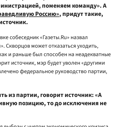
министрацией, поменяем команду». А
раведливую Россию»
, придут такие,
 источник.
вке собеседник «Газеты.Ru» назвал
. Скворцов может отказаться уходить,
 как и раньше был способен на неадекватные
ворит источник, мэр будет уволен «другими
влечено федеральное руководство партии,
ь из партии, говорит источник: «А
тивную позицию, то до исключения не
л выбран с учетом экономического кризиса