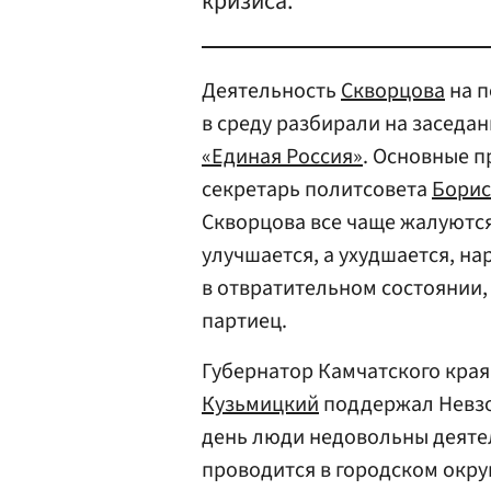
кризиса.
Деятельность
Скворцова
на п
в среду разбирали на заседа
«Единая Россия»
. Основные п
секретарь политсовета
Борис
Скворцова все чаще жалуются
улучшается, а ухудшается, на
в отвратительном состоянии,
партиец.
Губернатор Камчатского края
Кузьмицкий
поддержал Невзор
день люди недовольны деяте
проводится в городском округ