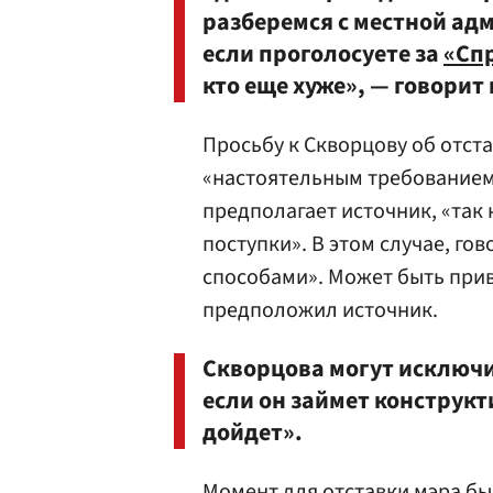
разберемся с местной ад
если проголосуете за
«Сп
кто еще хуже», — говорит
Просьбу к Скворцову об отста
«настоятельным требованием»
предполагает источник, «так
поступки». В этом случае, го
способами». Может быть при
предположил источник.
Скворцова могут исключит
если он займет конструк
дойдет».
Момент для отставки мэра бы