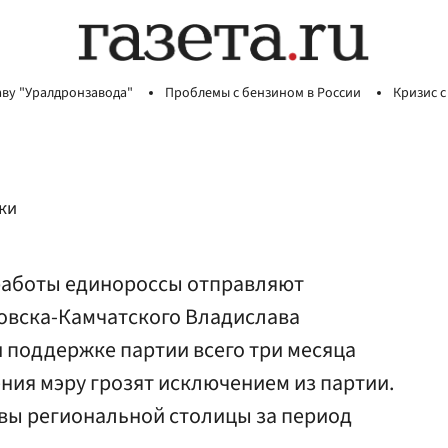
аву "Уралдронзавода"
Проблемы с бензином в России
Кризис с
ки
работы единороссы отправляют
ловска-Камчатского Владислава
 поддержке партии всего три месяца
ения мэру грозят исключением из партии.
авы региональной столицы за период