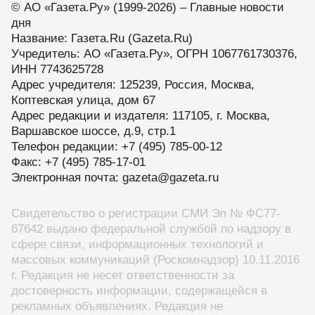
© АО «Газета.Ру» (1999-2026) – Главные новости
дня
Название:
Газета.Ru
(Gazeta.Ru)
Учредитель:
АО «Газета.Ру»
, ОГРН 1067761730376,
ИНН 7743625728
Адрес учредителя: 125239, Россия, Москва,
Коптевская улица, дом 67
Адрес редакции и издателя:
117105
, г.
Москва
,
Варшавское шоссе, д.9, стр.1
Телефон редакции:
+7 (495) 785-00-12
Факс:
+7 (495) 785-17-01
Электронная почта:
gazeta@gazeta.ru
Свидетельство о регистрации СМИ Эл № ФС77-
67642 выдано федеральной службой по надзору в
сфере связи, информационных технологий и
массовых коммуникаций (Роскомнадзор) 10.11.2016
г. Редакция не несет ответственности за
достоверность информации, содержащейся в
рекламных объявлениях. Редакция не