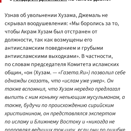
Узнав об увольнении Хузама, Джемаль не
скрывал воодушевления: «Мы боролись за то,
чтобы Акрам Хузам был отстранен от
должности, так как возмущены его
антиисламским поведением и грубыми
антиисламскими выходками». В частности,
по словам председателя Комитета исламских
общин, «он (Хузам. —
«Газета.Ru») позволил себе
однажды сказать, что «ислам уже умер». Он
также вспомнил, что Хузам нередко предлагал
выпить с ним коньяку непьющим мусульманам, а
также, будучи по происхождению сирийским
христианином, он представлялся экспертом
по исламу и Ближнему Востоку и «никогда не
поправлял ведущих ток-шоу, если они по ошибке