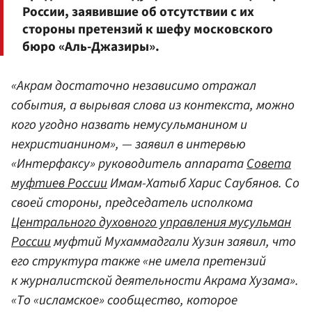
России, заявившие об отсутствии с их
стороны претензий к шефу московского
бюро «Аль-Джазиры».
«Акрам достаточно независимо отражал
события, а вырывая слова из контекста, можно
кого угодно назвать немусульманином и
нехристианином», — заявил в интервью
«Интерфаксу» руководитель аппарата
Совета
муфтиев России
Имам-Хатыб Харис Саубянов. Со
своей стороны, председатель исполкома
Центрального духовного управления мусульман
России
муфтий Мухаммадгали Хузин заявил, что
его структура также «не имела претензий
к журналистской деятельности Акрама Хузама».
«То «исламское» сообщество, которое