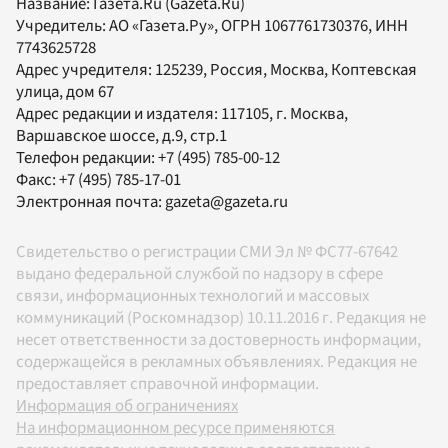
Название:
Газета.Ru
(Gazeta.Ru)
Учредитель:
АО «Газета.Ру»
, ОГРН 1067761730376, ИНН
7743625728
Адрес учредителя: 125239, Россия, Москва, Коптевская
улица, дом 67
Адрес редакции и издателя:
117105
, г.
Москва
,
Варшавское шоссе, д.9, стр.1
Телефон редакции:
+7 (495) 785-00-12
Факс:
+7 (495) 785-17-01
Электронная почта:
gazeta@gazeta.ru
Свидетельство о регистрации СМИ Эл № ФС77-67642
выдано федеральной службой по надзору в сфере
связи, информационных технологий и массовых
коммуникаций (Роскомнадзор) 10.11.2016 г. Редакция не
несет ответственности за достоверность информации,
содержащейся в рекламных объявлениях. Редакция не
предоставляет справочной информации.
Информация об ограничениях
На информационном ресурсе применяются