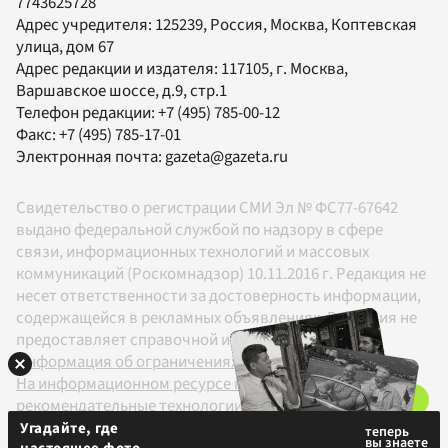
7743625728
Адрес учредителя: 125239, Россия, Москва, Коптевская
улица, дом 67
Адрес редакции и издателя:
117105
, г.
Москва
,
Варшавское шоссе, д.9, стр.1
Телефон редакции:
+7 (495) 785-00-12
Факс:
+7 (495) 785-17-01
Электронная почта:
gazeta@gazeta.ru
Свидетельство о регистрации СМИ Эл № ФС77-67642
выдано федеральной службой по надзору в сфере
связи, информационных технологий и массовых
коммуникаций (Роскомнадзор) 10.11.2016 г. Редакция не
несет ответственности за достоверность информации,
содержащейся в рекламных объявлениях. Редакция не
предоставляет справочной информации.
Информация об ограничениях
На информационном ресурсе применяются
рекомендательные технологии в соответствии с
Правилами
Угадайте, где