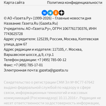
Карта сайта
Политика конфиденциальности
© АО «Газета.Ру» (1999-2026) – Главные новости дня
Название:
Газета.Ru
(Gazeta.Ru)
Учредитель:
АО «Газета.Ру»
, ОГРН 1067761730376, ИНН
7743625728
Адрес учредителя: 125239, Россия, Москва, Коптевская
улица, дом 67
Адрес редакции и издателя:
117105
, г.
Москва
,
Варшавское шоссе, д.9, стр.1
Телефон редакции:
+7 (495) 785-00-12
Факс:
+7 (495) 785-17-01
Электронная почта:
gazeta@gazeta.ru
Свидетельство о регистрации СМИ Эл № ФС77-67642
выдано федеральной службой по надзору в сфере
связи, информационных технологий и массовых
коммуникаций (Роскомнадзор) 10.11.2016 г. Редакция не
несет ответственности за достоверность информации,