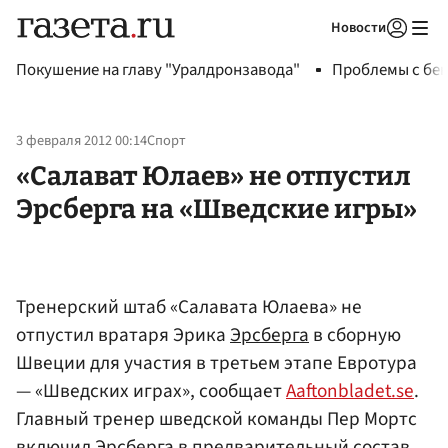
Новости
Авторизоваться
Покушение на главу "Уралдронзавода"
Проблемы с бен
3 февраля 2012 00:14
Спорт
«Салават Юлаев» не отпустил
Эрсберга на «Шведские игры»
Тренерский штаб «Салавата Юлаева» не
отпустил вратаря Эрика
Эрсберга
в сборную
Швеции для участия в третьем этапе Евротура
— «Шведских играх», сообщает
Аaftonbladet.se
.
Главный тренер шведской команды Пер Мортс
включил Эрсберга в предварительный состав,