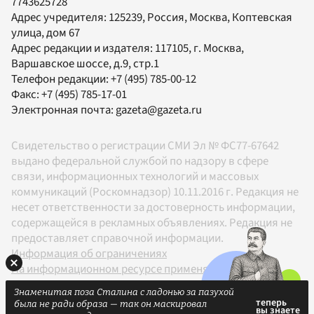
7743625728
Адрес учредителя: 125239, Россия, Москва, Коптевская
улица, дом 67
Адрес редакции и издателя:
117105
, г.
Москва
,
Варшавское шоссе, д.9, стр.1
Телефон редакции:
+7 (495) 785-00-12
Факс:
+7 (495) 785-17-01
Электронная почта:
gazeta@gazeta.ru
Свидетельство о регистрации СМИ Эл № ФС77-67642
выдано федеральной службой по надзору в сфере
связи, информационных технологий и массовых
коммуникаций (Роскомнадзор) 10.11.2016 г. Редакция не
несет ответственности за достоверность информации,
содержащейся в рекламных объявлениях. Редакция не
предоставляет справочной информации.
Информация об ограничениях
На информационном ресурсе применяются
рекомендательные технологии в соответствии с
Знаменитая поза Сталина с ладонью за пазухой
Правилами
была не ради образа — так он маскировал