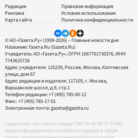
Редакция
Правовая информация
Реклама
Условия использования
Карта сайта
Политика конфиденциальности
© АО «Газета.Ру» (1999-2026) – Главные новости дня
Название:
Газета.Ru
(Gazeta.Ru)
Учредитель:
АО «Газета.Ру»
, ОГРН 1067761730376, ИНН
7743625728
Адрес учредителя: 125239, Россия, Москва, Коптевская
улица, дом 67
Адрес редакции и издателя:
117105
, г.
Москва
,
Варшавское шоссе, д.9, стр.1
Телефон редакции:
+7 (495) 785-00-12
Факс:
+7 (495) 785-17-01
Электронная почта:
gazeta@gazeta.ru
Свидетельство о регистрации СМИ Эл № ФС77-67642
выдано федеральной службой по надзору в сфере
связи, информационных технологий и массовых