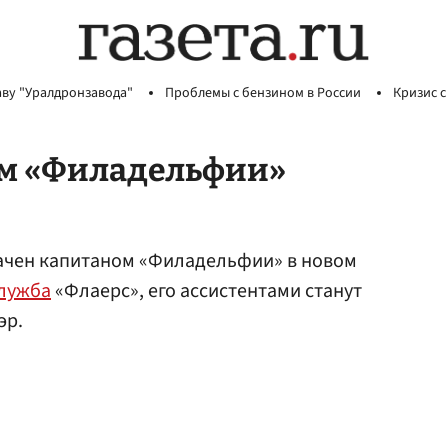
аву "Уралдронзавода"
Проблемы с бензином в России
Кризис с
ом «Филадельфии»
чен капитаном «Филадельфии» в новом
служба
«Флаерс», его ассистентами станут
эр.