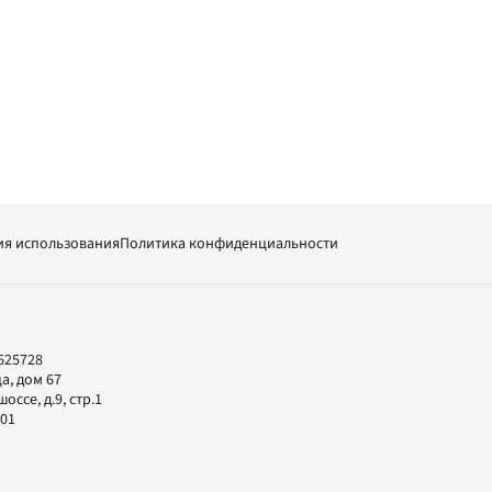
ия использования
Политика конфиденциальности
625728
а, дом 67
ссе, д.9, стр.1
-01