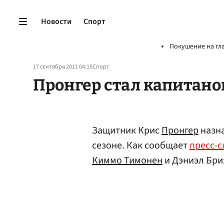
Новости
Спорт
Покушение на гл
17 сентября 2011 04:15
Спорт
Пронгер стал капитан
Защитник Крис
Пронгер
назна
сезоне. Как сообщает
пресс-
Киммо Тимонен
и Дэниэл Бри