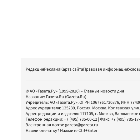
Редакция
Реклама
Карта сайта
Правовая информация
Услов
© АО «Газета.Ру» (1999-2026) – Главные новости дня
Название:
Газета.Ru
(Gazeta.Ru)
Учредитель:
АО «Газета.Ру»
, ОГРН 1067761730376, ИНН 7743
Адрес учредителя: 125239, Россия, Москва, Коптевская улиц
Адрес редакции и издателя:
117105
, г.
Москва
,
Варшавское шо
Телефон редакции:
+7 (495) 785-00-12
| Факс:
+7 (495) 785-17
Электронная почта:
gazeta@gazeta.ru
Нашли опечатку? Нажмите Ctrl+Enter