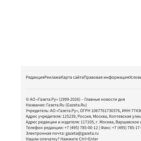
Редакция
Реклама
Карта сайта
Правовая информация
Услов
© АО «Газета.Ру» (1999-2026) – Главные новости дня
Название:
Газета.Ru
(Gazeta.Ru)
Учредитель:
АО «Газета.Ру»
, ОГРН 1067761730376, ИНН 7743
Адрес учредителя: 125239, Россия, Москва, Коптевская улиц
Адрес редакции и издателя:
117105
, г.
Москва
,
Варшавское шо
Телефон редакции:
+7 (495) 785-00-12
| Факс:
+7 (495) 785-17
Электронная почта:
gazeta@gazeta.ru
Нашли опечатку? Нажмите Ctrl+Enter