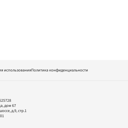
ия использования
Политика конфиденциальности
625728
а, дом 67
ссе, д.9, стр.1
-01