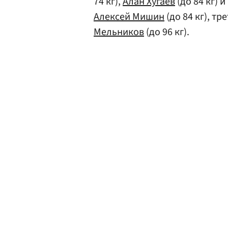
74 кг),
Алан Хугаев
(до 84 кг) 
Алексей Мишин
(до 84 кг), т
Мельников
(до 96 кг).