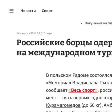
Новости
Спорт
Покушение на гл
14 августа 2011 09:01
Спорт
Российские борцы оде
на международном тур
В польском Радоме состоялс
«Мемориал Владислава Пытля
сообщает
«Весь спорт»
, росс
мест — пять первых, одно вто
Курамагомедов
(до 60 кг), Ам