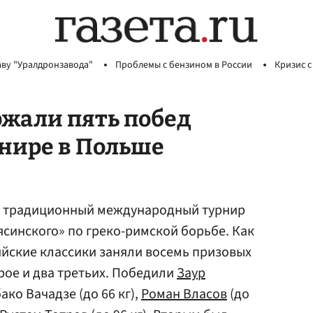
аву "Уралдронзавода"
Проблемы с бензином в России
Кризис с
ржали пять побед
нире в Польше
я традиционный международный турнир
синского» по греко-римской борьбе. Как
ийские классики заняли восемь призовых
рое и два третьих. Победили
Заур
бако Вачадзе (до 66 кг),
Роман Власов
(до