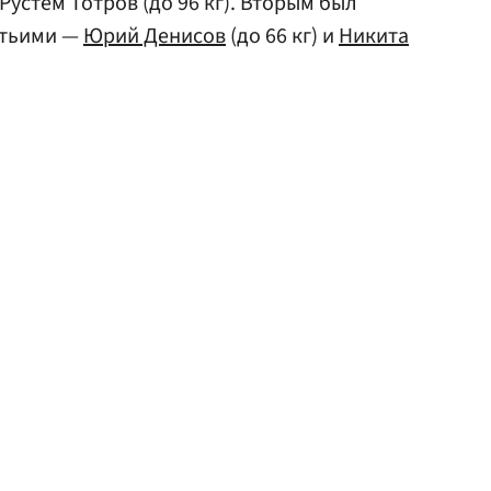
и Рустем Тотров (до 96 кг). Вторым был
ретьими —
Юрий Денисов
(до 66 кг) и
Никита