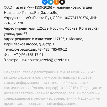
© АО «Газета.Ру» (1999-2026) – Главные новости дня
Название:
Газета.Ru
(Gazeta.Ru)
Учредитель:
АО «Газета.Ру»
, ОГРН 1067761730376, ИНН
7743625728
Адрес учредителя: 125239, Россия, Москва, Коптевская
улица, дом 67
Адрес редакции и издателя:
117105
, г.
Москва
,
Варшавское шоссе, д.9, стр.1
Телефон редакции:
+7 (495) 785-00-12
Факс:
+7 (495) 785-17-01
Электронная почта:
gazeta@gazeta.ru
Свидетельство о регистрации СМИ Эл № ФС77-67642
выдано федеральной службой по надзору в сфере
связи, информационных технологий и массовых
коммуникаций (Роскомнадзор) 10.11.2016 г. Редакция не
несет ответственности за достоверность информации,
содержащейся в рекламных объявлениях. Редакция не
предоставляет справочной информации.