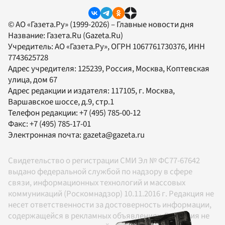
© АО «Газета.Ру» (1999-2026) – Главные новости дня
Название:
Газета.Ru
(Gazeta.Ru)
Учредитель:
АО «Газета.Ру»
, ОГРН 1067761730376, ИНН
7743625728
Адрес учредителя: 125239, Россия, Москва, Коптевская
улица, дом 67
Адрес редакции и издателя:
117105
, г.
Москва
,
Варшавское шоссе, д.9, стр.1
Телефон редакции:
+7 (495) 785-00-12
Факс:
+7 (495) 785-17-01
Электронная почта:
gazeta@gazeta.ru
Свидетельство о регистрации СМИ Эл № ФС77-67642
выдано федеральной службой по надзору в сфере
связи, информационных технологий и массовых
коммуникаций (Роскомнадзор) 10.11.2016 г. Редакция не
несет ответственности за достоверность информации,
содержащейся в рекламных объявлениях. Редакция не