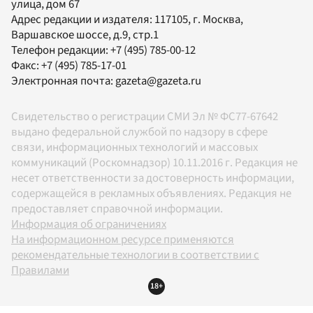
улица, дом 67
Адрес редакции и издателя:
117105
, г.
Москва
,
Варшавское шоссе, д.9, стр.1
Телефон редакции:
+7 (495) 785-00-12
Факс:
+7 (495) 785-17-01
Электронная почта:
gazeta@gazeta.ru
Свидетельство о регистрации СМИ Эл № ФС77-67642
выдано федеральной службой по надзору в сфере
связи, информационных технологий и массовых
коммуникаций (Роскомнадзор) 10.11.2016 г. Редакция не
несет ответственности за достоверность информации,
содержащейся в рекламных объявлениях. Редакция не
предоставляет справочной информации.
Информация об ограничениях
На информационном ресурсе применяются
рекомендательные технологии в соответствии с
Правилами
18+