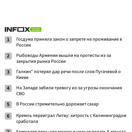
1
Госдума приняла закон о запрете на проживание в
России
2
Рыбоводы Армении вышли на протесты из-за
закрытия рынка России
3
Галкин* потерял дар речи после слов Пугачевой о
Киеве
4
На Западе забили тревогу из-за угрозы окончания
СВО
5
В России стремительно дорожает сахар
6
Кремль переиграл Литву: хитрость с Калининградом
сработала
Ермолаев день: что можно и нельзя делать 8 августа