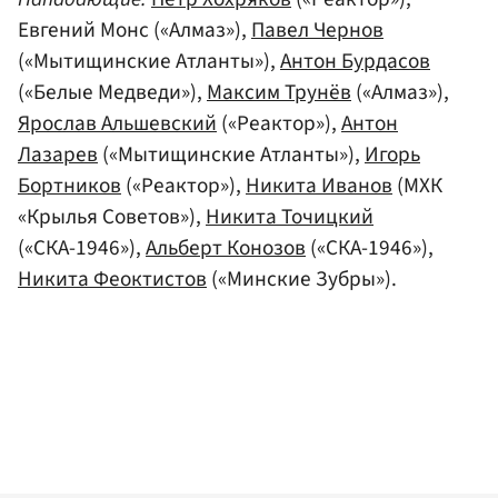
Евгений Монс («Алмаз»),
Павел Чернов
(«Мытищинские Атланты»),
Антон Бурдасов
(«Белые Медведи»),
Максим Трунёв
(«Алмаз»),
Ярослав Альшевский
(«Реактор»),
Антон
Лазарев
(«Мытищинские Атланты»),
Игорь
Бортников
(«Реактор»),
Никита Иванов
(МХК
«Крылья Советов»),
Никита Точицкий
(«СКА-1946»),
Альберт Конозов
(«СКА-1946»),
Никита Феоктистов
(«Минские Зубры»).