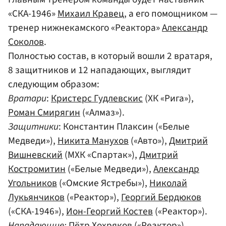
«СКА-1946»
Михаил Кравец
, а его помощником —
тренер нижнекамского «Реактора»
Александр
Соколов
.
Полностью состав, в который вошли 2 вратаря,
8 защитников и 12 нападающих, выглядит
следующим образом:
Вратари
:
Кристерс Гудлевскис
(ХК «Рига»),
Роман Смирягин
(«Алмаз»).
Защитники
: Константин Плаксин («Белые
Медведи»),
Никита Манухов
(«Авто»),
Дмитрий
Вишневский
(МХК «Спартак»),
Дмитрий
Костромитин
(«Белые Медведи»),
Александр
Угольников
(«Омские Ястребы»),
Николай
Лукьянчиков
(«Реактор»),
Георгий Бердюков
(«СКА-1946»),
Ион-Георгий Костев
(«Реактор»).
Нападающие:
Пётр Хохряков
(«Реактор»),