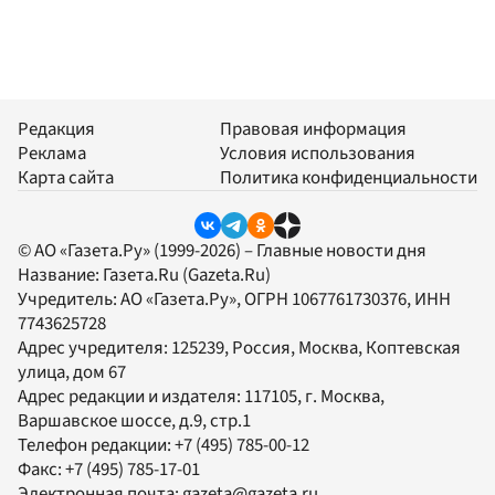
Редакция
Правовая информация
Реклама
Условия использования
Карта сайта
Политика конфиденциальности
© АО «Газета.Ру» (1999-2026) – Главные новости дня
Название:
Газета.Ru
(Gazeta.Ru)
Учредитель:
АО «Газета.Ру»
, ОГРН 1067761730376, ИНН
7743625728
Адрес учредителя: 125239, Россия, Москва, Коптевская
улица, дом 67
Адрес редакции и издателя:
117105
, г.
Москва
,
Варшавское шоссе, д.9, стр.1
Телефон редакции:
+7 (495) 785-00-12
Факс:
+7 (495) 785-17-01
Электронная почта:
gazeta@gazeta.ru