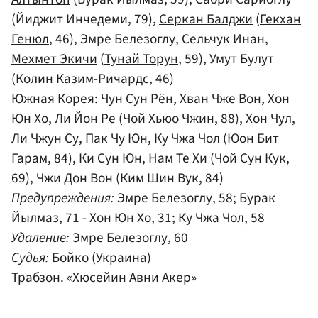
(Йиджит Инчедеми, 79),
Серкан Балджи
(
Гекхан
Генюл
, 46), Эмре Белезоглу, Сельчук Инан,
Мехмет Экичи
(
Тунай Торун
, 59), Умут Булут
(
Колин Казим-Ричардс
, 46)
Южная Корея:
Чун Сун Рён, Хван Чже Вон, Хон
Юн Хо, Ли Йон Ре (Чой Хьюо Чжин, 88), Хон Чул,
Ли Чжун Су, Пак Чу Юн, Ку Чжа Чол (Юон Бит
Гарам, 84), Ки Сун Юн, Нам Те Хи (Чой Сун Кук,
69), Чжи Дон Вон (Ким Шин Вук, 84)
Предупреждения:
Эмре Белезоглу, 58; Бурак
Йылмаз, 71 - Хон Юн Хо, 31; Ку Чжа Чол, 58
Удаление:
Эмре Белезоглу, 60
Судья:
Бойко (Украина)
Трабзон. «Хюсейин Авни Акер»