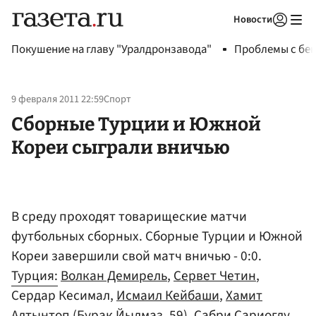
Новости
Авторизоваться
Покушение на главу "Уралдронзавода"
Проблемы с бен
9 февраля 2011 22:59
Спорт
Сборные Турции и Южной
Кореи сыграли вничью
В среду проходят товарищеские матчи
футбольных сборных. Сборные Турции и Южной
Кореи завершили свой матч вничью - 0:0.
Турция:
Волкан Демирель
,
Сервет Четин
,
Сердар Кесимал,
Исмаил Кейбаши
,
Хамит
Алтынтоп
(Бурак Йылмаз, 59), Сабри Сариоглу