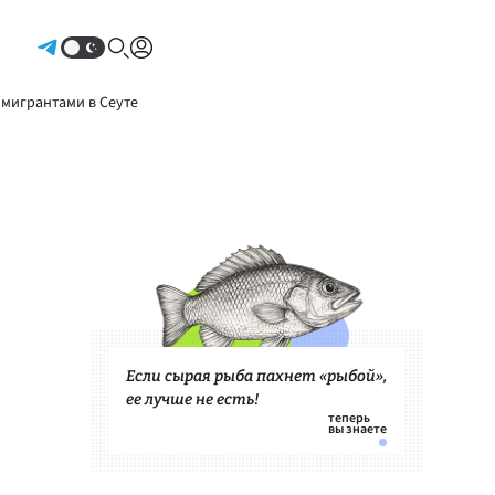
Авторизоваться
 мигрантами в Сеуте
Если сырая рыба пахнет «рыбой»,
ее лучше не есть!