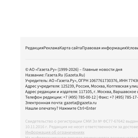
Редакция
Реклама
Карта сайта
Правовая информация
Услов
© АО «Газета.Ру» (1999-2026) – Главные новости дня
Название:
Газета.Ru
(Gazeta.Ru)
Учредитель:
АО «Газета.Ру»
, ОГРН 1067761730376, ИНН 7743
Адрес учредителя: 125239, Россия, Москва, Коптевская улиц
Адрес редакции и издателя:
117105
, г.
Москва
,
Варшавское шо
Телефон редакции:
+7 (495) 785-00-12
| Факс:
+7 (495) 785-17
Электронная почта:
gazeta@gazeta.ru
Нашли опечатку? Нажмите Ctrl+Enter
Свидетельство о регистрации СМИ Эл № ФС77-67642 выда
10.11.2016 г. Редакция не несет ответственности за дос
Информация об ограничениях