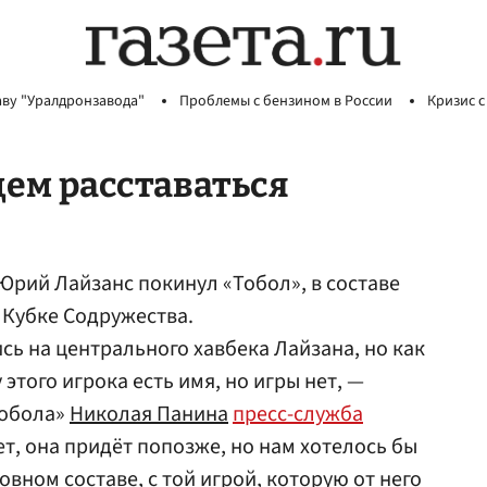
аву "Уралдронзавода"
Проблемы с бензином в России
Кризис с
дем расставаться
рий Лайзанс покинул «Тобол», в составе
 Кубке Содружества.
ь на центрального хавбека Лайзана, но как
этого игрока есть имя, но игры нет, —
Тобола»
Николая Панина
пресс-служба
т, она придёт попозже, но нам хотелось бы
овном составе, с той игрой, которую от него