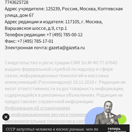
7743625728
Адрес учредителя: 125239, Россия, Москва, Коптевская
улица, дом 67
Адрес редакции и издателя:
117105
, г.
Москва
,
Варшавское шоссе, д.9, стр.1
Телефон редакции:
+7 (495) 785-00-12
Факс:
+7 (495) 785-17-01
Электронная почта:
gazeta@gazeta.ru
Свидетельство о регистрации СМИ Эл № ФС77-67642
выдано федеральной службой по надзору в сфере
связи, информационных технологий и массовых
коммуникаций (Роскомнадзор) 10.11.2016 г. Редакция не
несет ответственности за достоверность информации,
содержащейся в рекламных объявлениях. Редакция не
предоставляет справочной информации.
Информация об ограничениях
На информационном ресурсе применяются
рекомендательные технологии в соответствии с
Правилами
СССР запустил человека в космос раньше, чем по