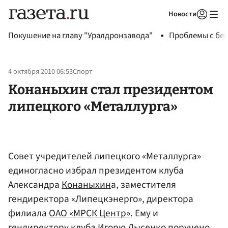
Новости
Авторизоваться
Покушение на главу "Уралдронзавода"
Проблемы с бен
4 октября 2010 06:53
Спорт
Конаныхин стал президентом
липецкого «Металлурга»
Совет учредителей липецкого «Металлурга»
единогласно избрал президентом клуба
Александра
Конаныхин
а, заместителя
гендиректора «Липецкэнерго», директора
филиала
ОАО «МРСК Центр»
. Ему и
гендиректору клуба
Игорю Лысенко
поручено