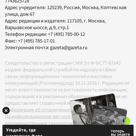
7743625728
Адрес учредителя: 125239, Россия, Москва, Коптевская
улица, дом 67
Адрес редакции и издателя:
117105
, г.
Москва
,
Варшавское шоссе, д.9, стр.1
Телефон редакции:
+7 (495) 785-00-12
Факс:
+7 (495) 785-17-01
Электронная почта:
gazeta@gazeta.ru
Свидетельство о регистрации СМИ Эл № ФС77-67642
выдано федеральной службой по надзору в сфере
связи, информационных технологий и массовых
коммуникаций (Роскомнадзор) 10.11.2016 г. Редакция не
несет ответственности за достоверность информации,
содержащейся в рекламных объявлениях. Редакция не
предоставляет справочной информации.
Информация об ограничениях
На информационном ресурсе применяются
рекомендательные технологии в соответствии с
Правилами
Угадайте, где