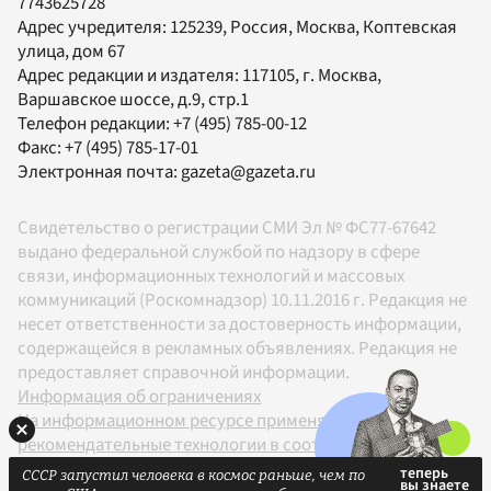
7743625728
Адрес учредителя: 125239, Россия, Москва, Коптевская
улица, дом 67
Адрес редакции и издателя:
117105
, г.
Москва
,
Варшавское шоссе, д.9, стр.1
Телефон редакции:
+7 (495) 785-00-12
Факс:
+7 (495) 785-17-01
Электронная почта:
gazeta@gazeta.ru
Свидетельство о регистрации СМИ Эл № ФС77-67642
выдано федеральной службой по надзору в сфере
связи, информационных технологий и массовых
коммуникаций (Роскомнадзор) 10.11.2016 г. Редакция не
несет ответственности за достоверность информации,
содержащейся в рекламных объявлениях. Редакция не
предоставляет справочной информации.
Информация об ограничениях
На информационном ресурсе применяются
рекомендательные технологии в соответствии с
Правилами
СССР запустил человека в космос раньше, чем по