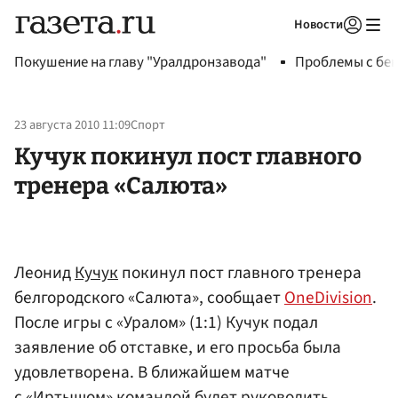
Новости
Авторизоваться
Покушение на главу "Уралдронзавода"
Проблемы с бен
23 августа 2010 11:09
Спорт
Кучук покинул пост главного
тренера «Салюта»
Леонид
Кучук
покинул пост главного тренера
белгородского «Салюта», сообщает
OneDivision
.
После игры с «Уралом» (1:1) Кучук подал
заявление об отставке, и его просьба была
удовлетворена. В ближайшем матче
с «Иртышом» командой будет руководить