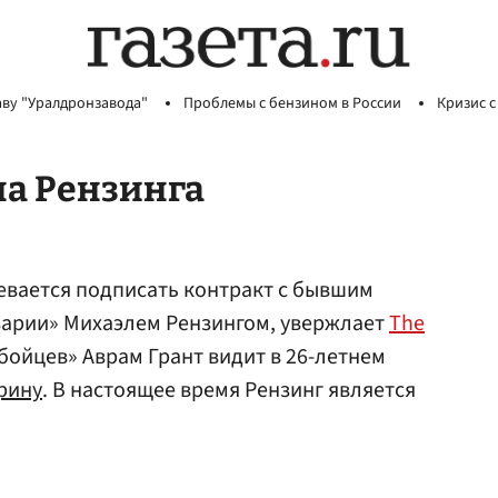
аву "Уралдронзавода"
Проблемы с бензином в России
Кризис с
на Рензинга
евается подписать контракт с бывшим
арии» Михаэлем Рензингом, увержлает
The
бойцев» Аврам Грант видит в 26-летнем
рину
. В настоящее время Рензинг является