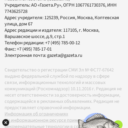
Учредитель:
АО «Газета.Ру»
, ОГРН 1067761730376, ИНН
7743625728
Адрес учредителя: 125239, Россия, Москва, Коптевская
улица, дом 67
Адрес редакции и издателя:
117105
, г.
Москва
,
Варшавское шоссе, д.9, стр.1
Телефон редакции:
+7 (495) 785-00-12
Факс:
+7 (495) 785-17-01
Электронная почта:
gazeta@gazeta.ru
Свидетельство о регистрации СМИ Эл № ФС77-67642
выдано федеральной службой по надзору в сфере
связи, информационных технологий и массовых
коммуникаций (Роскомнадзор) 10.11.2016 г. Редакция не
несет ответственности за достоверность информации,
содержащейся в рекламных объявлениях. Редакция не
предоставляет справочной информации.
Информация об ограничениях
На информационном ресурсе применяются
рекомендательные технологии в соответствии с