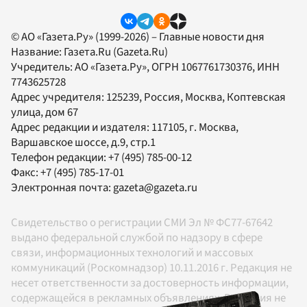
© АО «Газета.Ру» (1999-2026) – Главные новости дня
Название:
Газета.Ru
(Gazeta.Ru)
Учредитель:
АО «Газета.Ру»
, ОГРН 1067761730376, ИНН
7743625728
Адрес учредителя: 125239, Россия, Москва, Коптевская
улица, дом 67
Адрес редакции и издателя:
117105
, г.
Москва
,
Варшавское шоссе, д.9, стр.1
Телефон редакции:
+7 (495) 785-00-12
Факс:
+7 (495) 785-17-01
Электронная почта:
gazeta@gazeta.ru
Свидетельство о регистрации СМИ Эл № ФС77-67642
выдано федеральной службой по надзору в сфере
связи, информационных технологий и массовых
коммуникаций (Роскомнадзор) 10.11.2016 г. Редакция не
несет ответственности за достоверность информации,
содержащейся в рекламных объявлениях. Редакция не