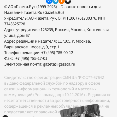
© АО «Газета.Ру» (1999-2026) – Главные новости дня
Название:
Газета.Ru
(Gazeta.Ru)
Учредитель:
АО «Газета.Ру»
, ОГРН 1067761730376, ИНН
7743625728
Адрес учредителя: 125239, Россия, Москва, Коптевская
улица, дом 67
Адрес редакции и издателя:
117105
, г.
Москва
,
Варшавское шоссе, д.9, стр.1
Телефон редакции:
+7 (495) 785-00-12
Факс:
+7 (495) 785-17-01
Электронная почта:
gazeta@gazeta.ru
Свидетельство о регистрации СМИ Эл № ФС77-67642
выдано федеральной службой по надзору в сфере
связи, информационных технологий и массовых
коммуникаций (Роскомнадзор) 10.11.2016 г. Редакция не
несет ответственности за достоверность информации,
содержащейся в рекламных объявлениях. Редакция не
предоставляет справочной информации.