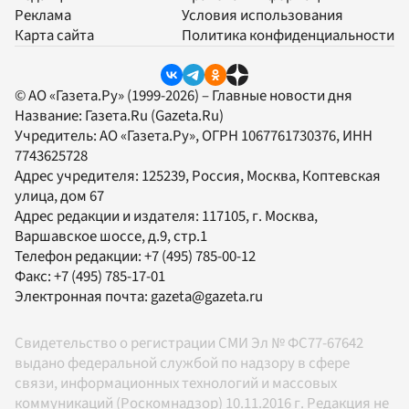
Реклама
Условия использования
Карта сайта
Политика конфиденциальности
© АО «Газета.Ру» (1999-2026) – Главные новости дня
Название:
Газета.Ru
(Gazeta.Ru)
Учредитель:
АО «Газета.Ру»
, ОГРН 1067761730376, ИНН
7743625728
Адрес учредителя: 125239, Россия, Москва, Коптевская
улица, дом 67
Адрес редакции и издателя:
117105
, г.
Москва
,
Варшавское шоссе, д.9, стр.1
Телефон редакции:
+7 (495) 785-00-12
Факс:
+7 (495) 785-17-01
Электронная почта:
gazeta@gazeta.ru
Свидетельство о регистрации СМИ Эл № ФС77-67642
выдано федеральной службой по надзору в сфере
связи, информационных технологий и массовых
коммуникаций (Роскомнадзор) 10.11.2016 г. Редакция не