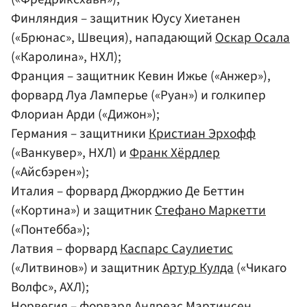
Финляндия – защитник Юусу Хиетанен
(«Брюнас», Швеция), нападающий
Оскар Осала
(«Каролина», НХЛ);
Франция – защитник Кевин Ижье («Анжер»),
форвард Луа Ламперье («Руан») и голкипер
Флориан Арди («Дижон»);
Германия – защитники
Кристиан Эрхофф
(«Ванкувер», НХЛ) и
Франк Хёрдлер
(«Айсбэрен»);
Италия – форвард Джорджио Де Беттин
(«Кортина») и защитник
Стефано Маркетти
(«Понтебба»);
Латвия – форвард
Каспарс Саулиетис
(«Литвинов») и защитник
Артур Кулда
(«Чикаго
Волфс», АХЛ);
Норвегия – форвард
Андреас Мартинсен