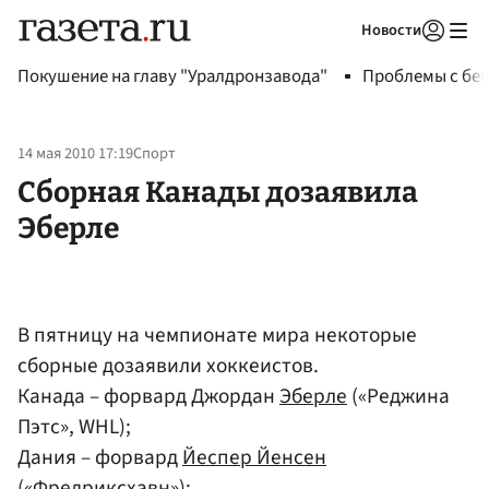
Новости
Авторизоваться
Покушение на главу "Уралдронзавода"
Проблемы с бен
14 мая 2010 17:19
Спорт
Сборная Канады дозаявила
Эберле
В пятницу на чемпионате мира некоторые
сборные дозаявили хоккеистов.
Канада – форвард Джордан
Эберле
(«Реджина
Пэтс», WHL);
Дания – форвард
Йеспер Йенсен
(«Фредриксхавн»);