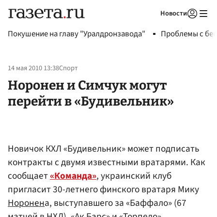
Новости
Авторизоваться
Покушение на главу "Уралдронзавода"
Проблемы с бен
14 мая 2010 13:38
Спорт
Норонен и Симчук могут
перейти в «Будивельник»
Новичок КХЛ «Будивельник» может подписать
контракты с двумя известными вратарями. Как
сообщает
«Команда»
, украинский клуб
пригласит 30-летнего финского вратаря Мику
Норонен
а, выступавшего за «Баффало» (67
матчей в НХЛ), «Ак Барс» и «Торпедо».