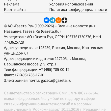
Реклама
Условия использования
Карта сайта
Политика конфиденциальности
© АО «Газета.Ру» (1999-2026) – Главные новости дня
Название:
Газета.Ru
(Gazeta.Ru)
Учредитель:
АО «Газета.Ру»
, ОГРН 1067761730376, ИНН
7743625728
Адрес учредителя: 125239, Россия, Москва, Коптевская
улица, дом 67
Адрес редакции и издателя:
117105
, г.
Москва
,
Варшавское шоссе, д.9, стр.1
Телефон редакции:
+7 (495) 785-00-12
Факс:
+7 (495) 785-17-01
Электронная почта:
gazeta@gazeta.ru
Свидетельство о регистрации СМИ Эл № ФС77-67642
выдано федеральной службой по надзору в сфере
связи, информационных технологий и массовых
коммуникаций (Роскомнадзор) 10.11.2016 г. Редакция не