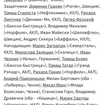
Защитники:
Доминик Граняк
(«Рогле», Швеция).
Томаш Староста
(«Нефтехимик», КХЛ),
Рихард
Линтнер
(«Динамо» Мн, КХЛ),
Петер Фрухауф
(«Банска-Быстрица»), Владимир Михалик
(«Норфолк», АХЛ), Иван Майески («Шеллефтео»,
Швеция), Андрес Секера («Баффало», НХЛ);
Нападающие:
Марек Заграпан
(«Северсталь»,
КХЛ),
Мирослав Залешак
(«Скалица»),
Иван
Черник
(«Кельн», Германия),
Томаш Булик
(«Банска-Быстрица»),
Томаш Татар
(«Гранд
Рэпидс», АХЛ),
Рихард Паник
(«Норфолк», АХЛ),
Андрей Подконицки
, Милан Бартович (оба –
«Либерец», Чехия),
Михал Махо
(«Млада
Болеслав», Чехия), Станислав Горн, Владимир
Дравечки (оба – «Кошице»),
Марек Сватош
(«Колорадо», НХЛ),
Роман Кукумберг
(«Ак Барс»,