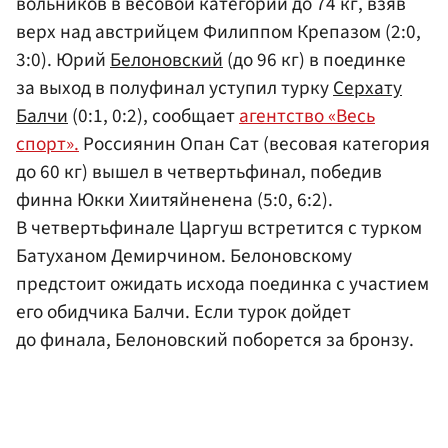
вольников в весовой категории до 74 кг, взяв
верх над австрийцем Филиппом Крепазом (2:0,
3:0). Юрий
Белоновский
(до 96 кг) в поединке
за выход в полуфинал уступил турку
Серхату
Балчи
(0:1, 0:2), сообщает
агентство «Весь
спорт».
Россиянин Опан Сат (весовая категория
до 60 кг) вышел в четвертьфинал, победив
финна Юкки Хиитяйненена (5:0, 6:2).
В четвертьфинале Царгуш встретится с турком
Батуханом Демирчином. Белоновскому
предстоит ожидать исхода поединка с участием
его обидчика Балчи. Если турок дойдет
до финала, Белоновский поборется за бронзу.