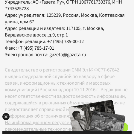
Учредитель:
АО «Газета.Ру»
, ОГРН 1067761730376, ИНН
7743625728
Адрес учредителя: 125239, Россия, Москва, Коптевская
улица, дом 67
Адрес редакции и издателя:
117105
, г.
Москва
,
Варшавское шоссе, д.9, стр.1
Телефон редакции:
+7 (495) 785-00-12
Факс:
+7 (495) 785-17-01
Электронная почта:
gazeta@gazeta.ru
Свидетельство о регистрации СМИ Эл № ФС77-67642
выдано федеральной службой по надзору в сфере
связи, информационных технологий и массовых
коммуникаций (Роскомнадзор) 10.11.2016 г. Редакция не
несет ответственности за достоверность информации,
содержащейся в рекламных объявлениях. Редакция не
предоставляет справочной информации.
Информация об ограничениях
На информационном ресурсе применяются
рекомендательные технологии в соответствии с