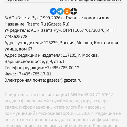
© АО «Газета.Ру» (1999-2026) – Главные новости дня
Название:
Газета.Ru
(Gazeta.Ru)
Учредитель:
АО «Газета.Ру»
, ОГРН 1067761730376, ИНН
7743625728
Адрес учредителя: 125239, Россия, Москва, Коптевская
улица, дом 67
Адрес редакции и издателя:
117105
, г.
Москва
,
Варшавское шоссе, д.9, стр.1
Телефон редакции:
+7 (495) 785-00-12
Факс:
+7 (495) 785-17-01
Электронная почта:
gazeta@gazeta.ru
Свидетельство о регистрации СМИ Эл № ФС77-67642
выдано федеральной службой по надзору в сфере
связи, информационных технологий и массовых
коммуникаций (Роскомнадзор) 10.11.2016 г. Редакция не
несет ответственности за достоверность информации,
содержащейся в рекламных объявлениях. Редакция не