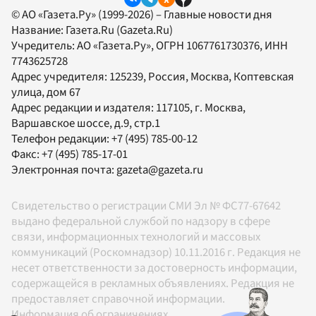
© АО «Газета.Ру» (1999-2026) – Главные новости дня
Название:
Газета.Ru
(Gazeta.Ru)
Учредитель:
АО «Газета.Ру»
, ОГРН 1067761730376, ИНН
7743625728
Адрес учредителя: 125239, Россия, Москва, Коптевская
улица, дом 67
Адрес редакции и издателя:
117105
, г.
Москва
,
Варшавское шоссе, д.9, стр.1
Телефон редакции:
+7 (495) 785-00-12
Факс:
+7 (495) 785-17-01
Электронная почта:
gazeta@gazeta.ru
Свидетельство о регистрации СМИ Эл № ФС77-67642
выдано федеральной службой по надзору в сфере
связи, информационных технологий и массовых
коммуникаций (Роскомнадзор) 10.11.2016 г. Редакция не
несет ответственности за достоверность информации,
содержащейся в рекламных объявлениях. Редакция не
предоставляет справочной информации.
Информация об ограничениях