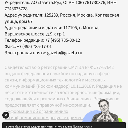
Учредитель:
АО «Газета.Ру»
, ОГРН 1067761730376, ИНН
7743625728
Адрес учредителя: 125239, Россия, Москва, Коптевская
улица, дом 67
Адрес редакции и издателя:
117105
, г.
Москва
,
Варшавское шоссе, д.9, стр.1
Телефон редакции:
+7 (495) 785-00-12
Факс:
+7 (495) 785-17-01
Электронная почта:
gazeta@gazeta.ru
Свидетельство о регистрации СМИ Эл № ФС77-67642
выдано федеральной службой по надзору в сфере
связи, информационных технологий и массовых
коммуникаций (Роскомнадзор) 10.11.2016 г. Редакция не
несет ответственности за достоверность информации,
содержащейся в рекламных объявлениях. Редакция не
предоставляет справочной информации.
Информация об ограничениях
На информационном ресурсе применяются
рекомендательные технологии в соответствии с
Если бы Илон Маск тратил по 1 млн долларов в