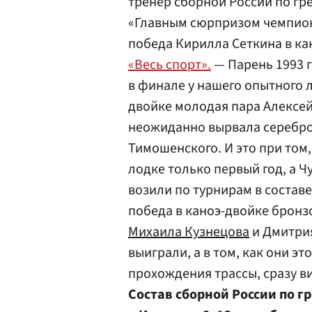
тренер сборной России по г
«Главным сюрпризом чемпиона
победа Кирилла Сеткина в ка
«Весь спорт».
— Парень 1993 г
в финале у нашего опытного
двойке молодая пара Алексе
неожиданно вырвала серебро 
Тимошенского. И это при том,
лодке только первый год, а 
возили по турнирам в состав
победа в каноэ-двойке брон
Михаила Кузнецова
и Дмитрия
выиграли, а в том, как они э
прохождения трассы, сразу в
Состав сборной России по г