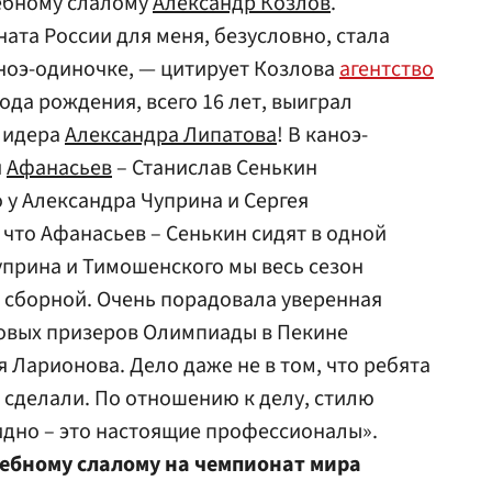
ребному слалому
Александр Козлов
.
та России для меня, безусловно, стала
ноэ-одиночке, — цитирует Козлова
агентство
ода рождения, всего 16 лет, выиграл
 лидера
Александра Липатова
! В каноэ-
й
Афанасьев
– Станислав Сенькин
у Александра Чуприна и Сергея
 что Афанасьев – Сенькин сидят в одной
Чуприна и Тимошенского мы весь сезон
е сборной. Очень порадовала уверенная
зовых призеров Олимпиады в Пекине
 Ларионова. Дело даже не в том, что ребята
то сделали. По отношению к делу, стилю
идно – это настоящие профессионалы».
ребному слалому на чемпионат мира