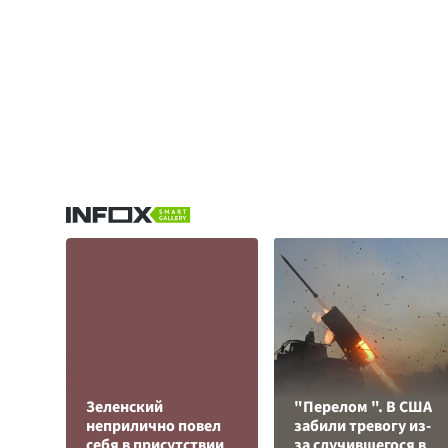
Зеленский
"Перелом ". В США
неприлично повел
забили тревогу из-
cебя в присутствии
за случившегося в