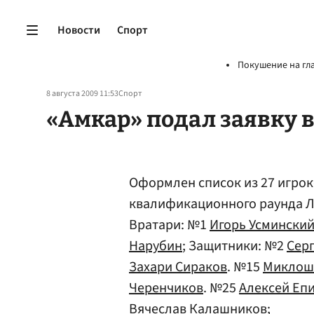
Новости
Спорт
Покушение на гл
8 августа 2009 11:53
Спорт
«Амкар» подал заявку 
Оформлен список из 27 игроко
квалификационного раунда Л
Вратари: №1
Игорь Усмински
Нарубин
; Защитники: №2
Сер
Захари Сираков
. №15
Миклош
Черенчиков
. №25
Алексей Еп
Вячеслав Калашников
;