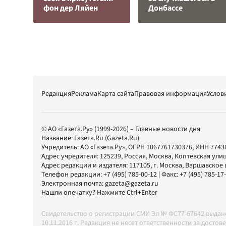
фон дер Ляйен
Донбассе
Редакция
Реклама
Карта сайта
Правовая информация
Услов
© АО «Газета.Ру» (1999-2026) – Главные новости дня
Название:
Газета.Ru
(Gazeta.Ru)
Учредитель:
АО «Газета.Ру»
, ОГРН 1067761730376, ИНН 7743
Адрес учредителя: 125239, Россия, Москва, Коптевская улиц
Адрес редакции и издателя:
117105
, г.
Москва
,
Варшавское шо
Телефон редакции:
+7 (495) 785-00-12
| Факс:
+7 (495) 785-17
Электронная почта:
gazeta@gazeta.ru
Нашли опечатку? Нажмите Ctrl+Enter
Свидетельство о регистрации СМИ Эл № ФС77-67642 выда
10.11.2016 г. Редакция не несет ответственности за дос