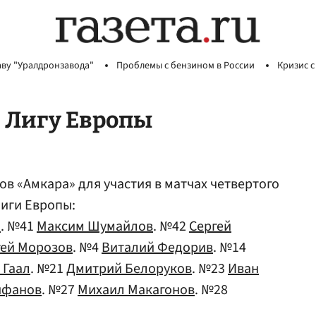
аву "Уралдронзавода"
Проблемы с бензином в России
Кризис с
в Лигу Европы
в «Амкара» для участия в матчах четвертого
иги Европы:
й
. №41
Максим Шумайлов
. №42
Сергей
гей Морозов
. №4
Виталий Федорив
. №14
 Гаал
. №21
Дмитрий Белоруков
. №23
Иван
ифанов
. №27
Михаил Макагонов
. №28