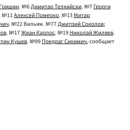
 Гришин
. №6
Димитар Телкийски
. №7
Георги
. №11
Алексей Померко
. №13
Митар
чич
. №22 Вильям. №77
Дмитрий Соколов
;
ков
. №17
Жеан Карлос
. №19
Николай Жиляев
.
тин Кушев
. №99
Предраг Сикимич
, сообщает