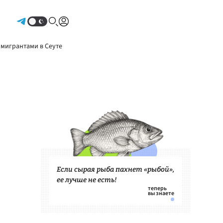
Авторизоваться
 мигрантами в Сеуте
Если сырая рыба пахнет «рыбой»,
ее лучше не есть!