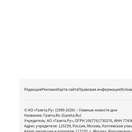
Редакция
Реклама
Карта сайта
Правовая информация
Услов
© АО «Газета.Ру» (1999-2026) – Главные новости дня
Название:
Газета.Ru
(Gazeta.Ru)
Учредитель:
АО «Газета.Ру»
, ОГРН 1067761730376, ИНН 7743
Адрес учредителя: 125239, Россия, Москва, Коптевская улиц
Адрес редакции и издателя:
117105
, г.
Москва
,
Варшавское шо