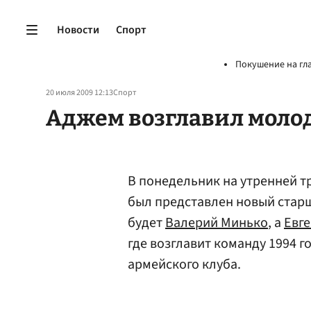
Новости
Спорт
Покушение на гл
20 июля 2009 12:13
Спорт
Аджем возглавил мол
В понедельник на утренней 
был представлен новый стар
будет
Валерий Минько
, а
Евг
где возглавит команду 1994 
армейского клуба.