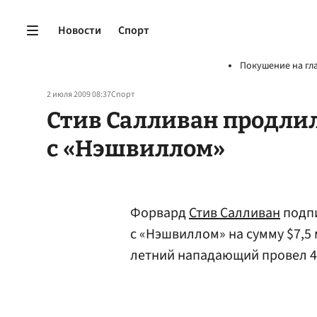
Новости
Спорт
Покушение на гл
2 июля 2009 08:37
Спорт
Стив Салливан продли
с «Нэшвиллом»
Форвард
Стив Салливан
подпи
с «Нэшвиллом» на сумму $7,5 
летний нападающий провел 41 