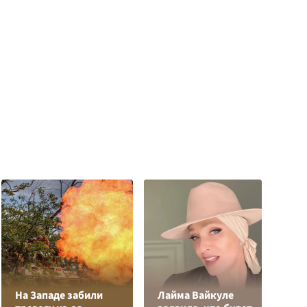
На Западе забили
Лайма Вайкуле
К