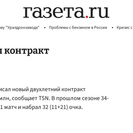
аву "Уралдронзавода"
Проблемы с бензином в России
Кризис с
л контракт
сал новый двухлетний контракт
млн, сообщает TSN. В прошлом сезоне 34-
матч и набрал 32 (11+21) очка.