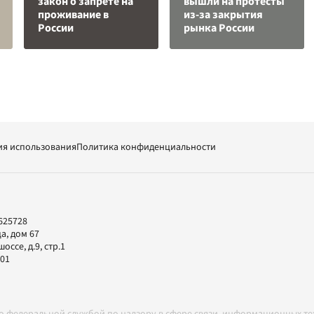
закон о запрете на
вышли на протесты
проживание в
из-за закрытия
России
рынка России
ия использования
Политика конфиденциальности
625728
а, дом 67
ссе, д.9, стр.1
-01
но федеральной службой по надзору в сфере связи, информационных т