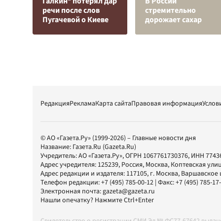
Галкин* потерял дар
В России
речи после слов
стремительно
Пугачевой о Киеве
дорожает сахар
Редакция
Реклама
Карта сайта
Правовая информация
Услов
© АО «Газета.Ру» (1999-2026) – Главные новости дня
Название:
Газета.Ru
(Gazeta.Ru)
Учредитель:
АО «Газета.Ру»
, ОГРН 1067761730376, ИНН 7743
Адрес учредителя: 125239, Россия, Москва, Коптевская улиц
Адрес редакции и издателя:
117105
, г.
Москва
,
Варшавское шо
Телефон редакции:
+7 (495) 785-00-12
| Факс:
+7 (495) 785-17
Электронная почта:
gazeta@gazeta.ru
Нашли опечатку? Нажмите Ctrl+Enter
Свидетельство о регистрации СМИ Эл № ФС77-67642 выда