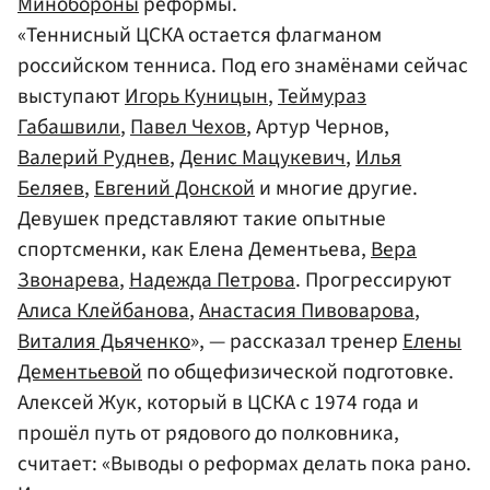
Минобороны
реформы.
«Теннисный ЦСКА остается флагманом
российском тенниса. Под его знамёнами сейчас
выступают
Игорь Куницын
,
Теймураз
Габашвили
,
Павел Чехов
, Артур Чернов,
Валерий Руднев
,
Денис Мацукевич
,
Илья
Беляев
,
Евгений Донской
и многие другие.
Девушек представляют такие опытные
спортсменки, как Елена Дементьева,
Вера
Звонарева
,
Надежда Петрова
. Прогрессируют
Алиса Клейбанова
,
Анастасия Пивоварова
,
Виталия Дьяченко
», — рассказал тренер
Елены
Дементьевой
по общефизической подготовке.
Алексей Жук, который в ЦСКА с 1974 года и
прошёл путь от рядового до полковника,
считает: «Выводы о реформах делать пока рано.