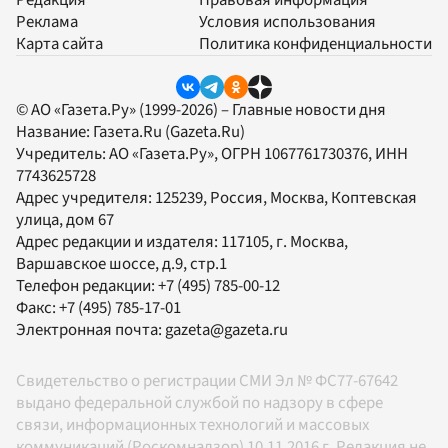
Редакция
Правовая информация
Реклама
Условия использования
Карта сайта
Политика конфиденциальности
© АО «Газета.Ру» (1999-2026) – Главные новости дня
Название:
Газета.Ru
(Gazeta.Ru)
Учредитель:
АО «Газета.Ру»
, ОГРН 1067761730376, ИНН
7743625728
Адрес учредителя: 125239, Россия, Москва, Коптевская
улица, дом 67
Адрес редакции и издателя:
117105
, г.
Москва
,
Варшавское шоссе, д.9, стр.1
Телефон редакции:
+7 (495) 785-00-12
Факс:
+7 (495) 785-17-01
Электронная почта:
gazeta@gazeta.ru
Свидетельство о регистрации СМИ Эл № ФС77-67642
выдано федеральной службой по надзору в сфере
связи, информационных технологий и массовых
коммуникаций (Роскомнадзор) 10.11.2016 г. Редакция не