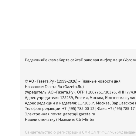
Редакция
Реклама
Карта сайта
Правовая информация
Услов
© АО «Газета.Ру» (1999-2026) – Главные новости дня
Название:
Газета.Ru
(Gazeta.Ru)
Учредитель:
АО «Газета.Ру»
, ОГРН 1067761730376, ИНН 7743
Адрес учредителя: 125239, Россия, Москва, Коптевская улиц
Адрес редакции и издателя:
117105
, г.
Москва
,
Варшавское шо
Телефон редакции:
+7 (495) 785-00-12
| Факс:
+7 (495) 785-17
Электронная почта:
gazeta@gazeta.ru
Нашли опечатку? Нажмите Ctrl+Enter
Свидетельство о регистрации СМИ Эл № ФС77-67642 выда