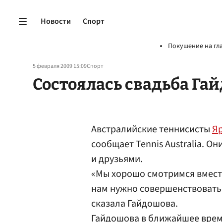
Новости
Спорт
Покушение на гл
5 февраля 2009 15:09
Спорт
Состоялась свадьба Га
Австралийские теннисисты
Я
сообщает Tennis Australia. О
и друзьями.
«Мы хорошо смотримся вместе 
нам нужно совершенствоватьс
сказала Гайдошова.
Гайдошова в ближайшее время