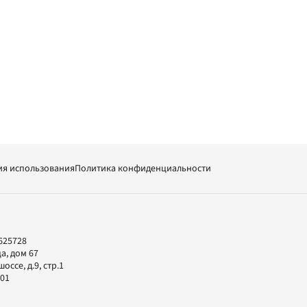
ия использования
Политика конфиденциальности
625728
а, дом 67
ссе, д.9, стр.1
-01