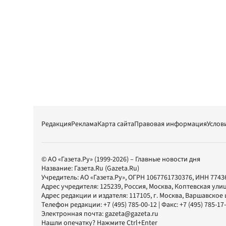
Редакция
Реклама
Карта сайта
Правовая информация
Услов
© АО «Газета.Ру» (1999-2026) – Главные новости дня
Название:
Газета.Ru
(Gazeta.Ru)
Учредитель:
АО «Газета.Ру»
, ОГРН 1067761730376, ИНН 7743
Адрес учредителя: 125239, Россия, Москва, Коптевская улиц
Адрес редакции и издателя:
117105
, г.
Москва
,
Варшавское шо
Телефон редакции:
+7 (495) 785-00-12
| Факс:
+7 (495) 785-17
Электронная почта:
gazeta@gazeta.ru
Нашли опечатку? Нажмите Ctrl+Enter