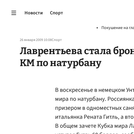
Новости
Спорт
Покушение на гл
26 января 2009 10:08
Спорт
Лаврентьева стала бро
КМ по натурбану
В воскресенье в немецком Ун
мира по натурбану. Россиянк
призером в одноместных саня
итальянка Рената Гитль, а вт
В общем зачете Кубка мира Л