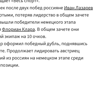
бщает «Весь спорт».
ек после двух побед россияне
Иван Лазарев
ртыми, потеряв лидерство в общем зачете
 вышли победители немецкого этапа
и
Флориан Клара
. В общем зачете они
 экипаж на 10 очков.
ер оформил победный дубль, поднявшись
ете. Продолжает лидировать австриец
й из россиян на немецком этапе среди
 позиции.