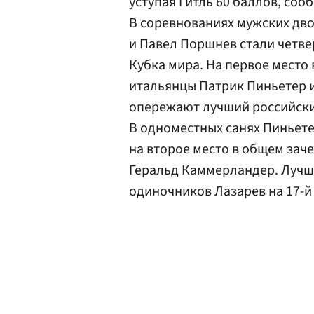
уступая Гитль 60 баллов, соо
В соревнованиях мужских дво
и Павел Поршнев стали четве
Кубка мира. На первое место
итальянцы Патрик Пиньетер 
опережают лучший российский
В одноместных санях Пиньет
на второе место в общем зач
Геральд Каммерландер. Лучши
одиночников Лазарев на 17-й