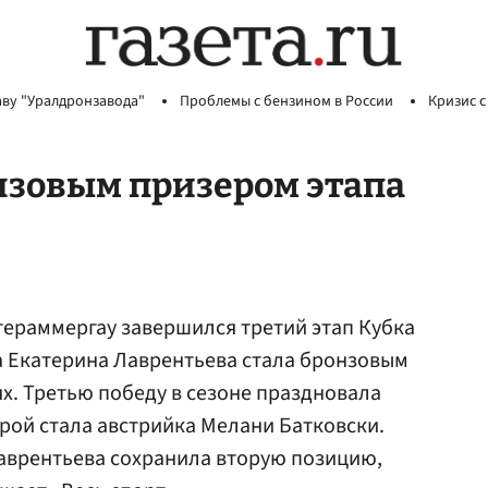
аву "Уралдронзавода"
Проблемы с бензином в России
Кризис с
нзовым призером этапа
тераммергау завершился третий этап Кубка
а Екатерина Лаврентьева стала бронзовым
х. Третью победу в сезоне праздновала
орой стала австрийка Мелани Батковски.
аврентьева сохранила вторую позицию,