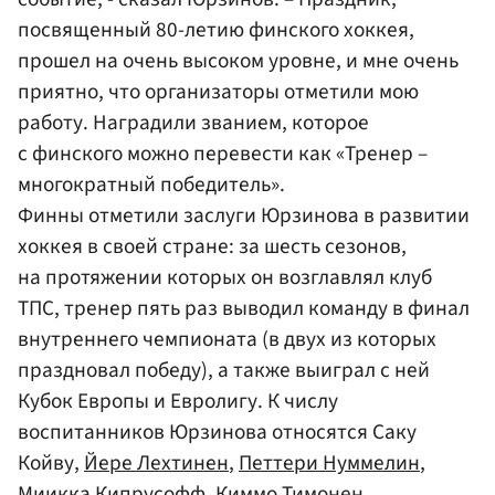
посвященный 80-летию финского хоккея,
прошел на очень высоком уровне, и мне очень
приятно, что организаторы отметили мою
работу. Наградили званием, которое
с финского можно перевести как «Тренер –
многократный победитель».
Финны отметили заслуги Юрзинова в развитии
хоккея в своей стране: за шесть сезонов,
на протяжении которых он возглавлял клуб
ТПС, тренер пять раз выводил команду в финал
внутреннего чемпионата (в двух из которых
праздновал победу), а также выиграл с ней
Кубок Европы и Евролигу. К числу
воспитанников Юрзинова относятся Саку
Койву,
Йере Лехтинен
,
Петтери Нуммелин
,
Миикка Кипрусофф,
Киммо Тимонен