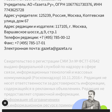
Учредитель:
АО «Газета.Ру»
, ОГРН 1067761730376, ИНН
7743625728
Адрес учредителя: 125239, Россия, Москва, Коптевская
улица, дом 67
Адрес редакции и издателя:
117105
, г.
Москва
,
Варшавское шоссе, д.9, стр.1
Телефон редакции:
+7 (495) 785-00-12
Факс:
+7 (495) 785-17-01
Электронная почта:
gazeta@gazeta.ru
Свидетельство о регистрации СМИ Эл № ФС77-67642
выдано федеральной службой по надзору в сфере
связи, информационных технологий и массовых
коммуникаций (Роскомнадзор) 10.11.2016 г. Редакция не
несет ответственности за достоверность информации,
содержащейся в рекламных объявлениях. Редакция не
предоставляет справочной информации.
Информация об ограничениях
На информационном ресурсе применяются
рекомендательные технологии в соответствии с