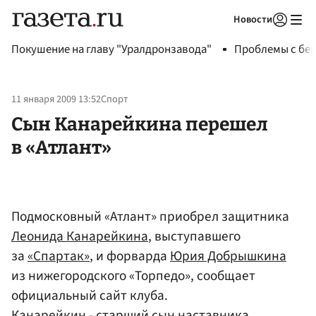
Новости
Авторизоваться
Покушение на главу "Уралдронзавода"
Проблемы с бен
11 января 2009 13:52
Спорт
Сын Канарейкина перешел
в «Атлант»
Подмосковный «Атлант» приобрел защитника
Леонида Канарейкина
, выступавшего
за
«Спартак»
, и форварда
Юрия Добрышкина
из нижегородского «Торпедо», сообщает
официальный сайт клуба.
Канарейкин - старший сын наставника