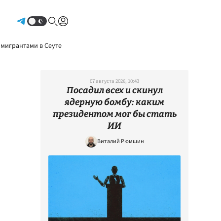
Авторизоваться
 мигрантами в Сеуте
07 августа 2026, 10:43
Посадил всех и скинул
ядерную бомбу: каким
президентом мог бы стать
ИИ
Виталий Рюмшин