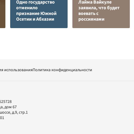
Одно государство
Лайма Вайкуле
отменило
заявила, что будет
признание Южной
воевать с
Осетии и Абхазии
россиянами
ия использования
Политика конфиденциальности
625728
а, дом 67
ссе, д.9, стр.1
-01