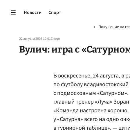
Новости
Спорт
Покушение на гл
22 августа 2008 10:01
Спорт
Вулич: игра с «Сатурно
В воскресенье, 24 августа, в 
по футболу владивостокский 
с подмосковным «Сатурном».
главный тренер «Луча» Зоран
«Команда настроена хорошо. Э
у «Сатурна» всего на одно очк
в турнирной таблице», — цит