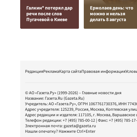
Галкин* потерял дар
Ермолаев день: что
речи после слов
можно и нельзя
Пугачевой о Киеве
делать 8 августа
Редакция
Реклама
Карта сайта
Правовая информация
Услов
© АО «Газета.Ру» (1999-2026) – Главные новости дня
Название:
Газета.Ru
(Gazeta.Ru)
Учредитель:
АО «Газета.Ру»
, ОГРН 1067761730376, ИНН 7743
Адрес учредителя: 125239, Россия, Москва, Коптевская улиц
Адрес редакции и издателя:
117105
, г.
Москва
,
Варшавское шо
Телефон редакции:
+7 (495) 785-00-12
| Факс:
+7 (495) 785-17
Электронная почта:
gazeta@gazeta.ru
Нашли опечатку? Нажмите Ctrl+Enter