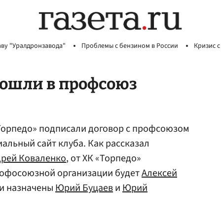
аву "Уралдронзавода"
Проблемы с бензином в России
Кризис с
вошли в профсоюз
Торпедо» подписали договор с профсоюзом
альный сайт клуба. Как рассказал
рей Коваленко
, от ХК «Торпедо»
рофосоюзной организации будет
Алексей
ми назначены
Юрий Буцаев
и
Юрий