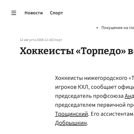
Новости
Спорт
Покушение на гл
12 августа 2008 12:16
Спорт
Хоккеисты «Торпедо» 
Хоккеисты нижегородского «
игроков КХЛ, сообщает офици
председатель профсоюза
Анд
председателем первичной п
Трощинский
. Его ассистента
Добрышкин
.