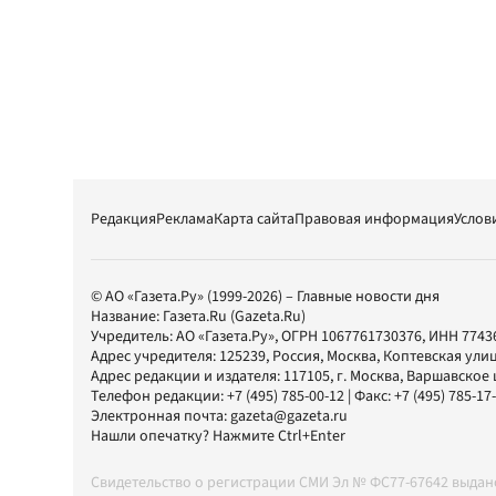
Редакция
Реклама
Карта сайта
Правовая информация
Услов
© АО «Газета.Ру» (1999-2026) – Главные новости дня
Название:
Газета.Ru
(Gazeta.Ru)
Учредитель:
АО «Газета.Ру»
, ОГРН 1067761730376, ИНН 7743
Адрес учредителя: 125239, Россия, Москва, Коптевская улиц
Адрес редакции и издателя:
117105
, г.
Москва
,
Варшавское шо
Телефон редакции:
+7 (495) 785-00-12
| Факс:
+7 (495) 785-17
Электронная почта:
gazeta@gazeta.ru
Нашли опечатку? Нажмите Ctrl+Enter
Свидетельство о регистрации СМИ Эл № ФС77-67642 выда