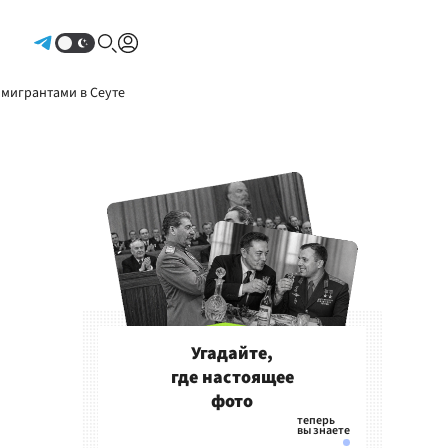
Авторизоваться
 мигрантами в Сеуте
Угадайте,
где настоящее
фото