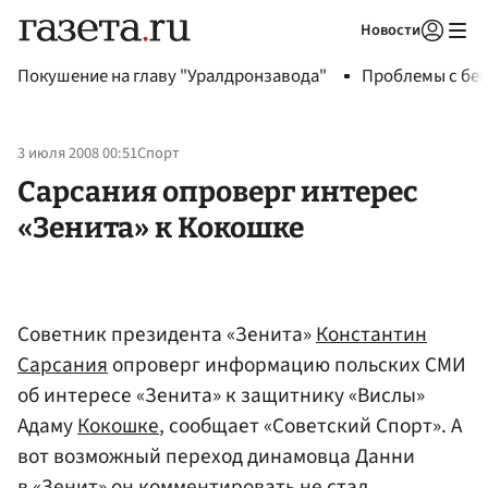
Новости
Авторизоваться
Покушение на главу "Уралдронзавода"
Проблемы с бен
3 июля 2008 00:51
Спорт
Сарсания опроверг интерес
«Зенита» к Кокошке
Советник президента «Зенита»
Константин
Сарсания
опроверг информацию польских СМИ
об интересе «Зенита» к защитнику «Вислы»
Адаму
Кокошке
, сообщает «Советский Спорт». А
вот возможный переход динамовца Данни
в «Зенит» он комментировать не стал.