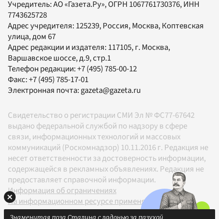
Учредитель:
АО «Газета.Ру»
, ОГРН 1067761730376, ИНН
7743625728
Адрес учредителя: 125239, Россия, Москва, Коптевская
улица, дом 67
Адрес редакции и издателя:
117105
, г.
Москва
,
Варшавское шоссе, д.9, стр.1
Телефон редакции:
+7 (495) 785-00-12
Факс:
+7 (495) 785-17-01
Электронная почта:
gazeta@gazeta.ru
Свидетельство о регистрации СМИ Эл № ФС77-67642
выдано федеральной службой по надзору в сфере
связи, информационных технологий и массовых
коммуникаций (Роскомнадзор) 10.11.2016 г. Редакция не
несет ответственности за достоверность информации,
содержащейся в рекламных объявлениях. Редакция не
предоставляет справочной информации.
Информация об ограничениях
На информационном ресурсе применяются
рекомендательные технологии в соответствии с
Знаменитая поза Сталина с ладонью за пазухой