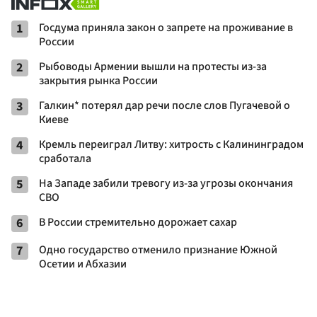
1
Госдума приняла закон о запрете на проживание в
России
2
Рыбоводы Армении вышли на протесты из-за
закрытия рынка России
3
Галкин* потерял дар речи после слов Пугачевой о
Киеве
4
Кремль переиграл Литву: хитрость с Калининградом
сработала
5
На Западе забили тревогу из-за угрозы окончания
СВО
6
В России стремительно дорожает сахар
7
Одно государство отменило признание Южной
Осетии и Абхазии