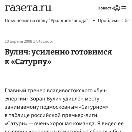
Новости
Авторизоваться
Покушение на главу "Уралдронзавода"
Проблемы с бен
10 апреля 2008 17:45
Спорт
Вулич: усиленно готовимся
к «Сатурну»
Главный тренер владивостокского «Луч-
Энергии»
Зоран Вулич
удивлён месту
занимаемому подмосковным «Сатурном»
в таблице российской премьер-лиги.
«Сатурн» — очень хорошая команда. Я видел ее
во время контрольных матчей на сборах и был